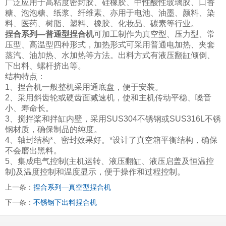
广泛应用于高粘度密封胶、硅橡胶、中性酸性玻璃胶、口香
糖、泡泡糖、纸浆、纤维素、亦用于电池、油墨、颜料
、染
料、医药、树脂、塑料、橡胶、化妆品、碳素等行业。
捏合系列—普通型捏合机
可加工制作为真空型、压力型、常
压型、高温型四种形式，加热形式可采用普通电加热、
夹套
蒸汽、油加热、水加热等方法。出料方式有液压翻缸倾倒、
下出料、螺杆挤出等。
结构特点：
1、捏合机一般整机采用通底盘，便于安装。
2、采用斜齿轮或硬齿面减速机，使和主机传动平稳、嗓音
小、寿命长。
3、搅拌桨和拌缸内壁，采用SUS304不锈钢或SUS316L不锈
钢材质，确保制品的纯度。
4、轴封结构*、密封效果好。*设计了真空箱平衡结构，确保
不会磨出黑料。
5、集成电气控制(主机运转、液压翻缸、液压启盖及恒温控
制)及温度控制和温度显示，便于操作和过程控制。
上一条：
捏合系列—真空型捏合机
下一条：
不锈钢下出料捏合机