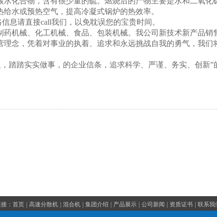
碳水化合物，含有很少量的硫。燃烧后的产物主要是水和二氧化
热给水或预热空气，提高冷凝式锅炉的热效率。
息请直接call我们，以免耽误您的宝贵时间。
制药机械、化工机械、食品、包装机械。我公司新技术新产品销
营理念，凭着对事业的执着、追求和永远挑战自我的勇气，我们
人，踏踏实实做事，的企业信条，追求科学、严谨、务实、创新
链接：
首页
|
高速分散机
|
混合机
|
集团介绍
|
产品展示
|
公司新闻
|
资质证书
|
联系我