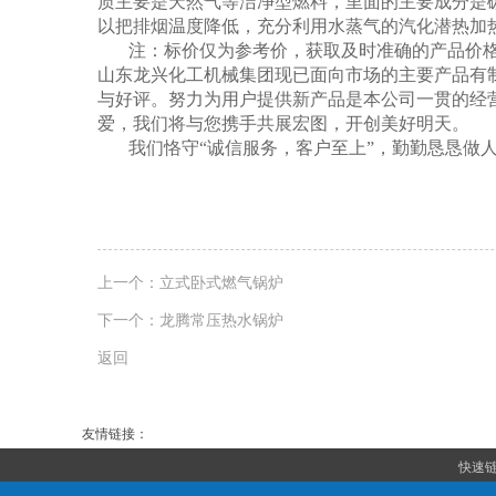
质主要是天然气等洁净型燃料，里面的主要成分是
以把排烟温度降低，充分利用水蒸气的汽化潜热加
注：标价仅为参考价，获取及时准确的产品价格信
山东龙兴化工机械集团现已面向市场的主要产品有
与好评。努力为用户提供新产品是本公司一贯的经
爱，我们将与您携手共展宏图，开创美好明天。
我们恪守“诚信服务，客户至上”，勤勤恳恳做
上一个：
立式卧式燃气锅炉
下一个：
龙腾常压热水锅炉
返回
友情链接：
快速