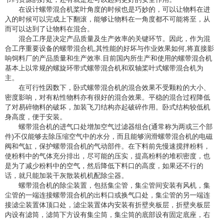
在设计螺带混合机桨叶角度的时候也是巧妙的，可以让物料在进
入的时候可以完成上下翻滚，能够让物料在一角度都不可能将至，从
而可以达到了让物料在混合。
混合工序是决定产品质量及生产效率的关键环节。因此，作为混
合工序重要设备的螺带混合机,其性能的好坏与作业效果如何,将直接影
响饲料厂的产品质量和生产效率.目前国内所生产和使用的螺带混合机
基本上以常规的螺旋环带式螺带混合机和双轴桨叶式螺带混合机为
主。
在可行性因数下，卧式螺带混合机的混合效果不受颗粒的大小、
密度影响，对有粘性物料亦有很好的混合效果。平稳的混合过程降低
了对易碎物料的破坏，加装飞刀结构亦起破碎作用。卧式结构较低机
身高度，便于安装。
螺带混合机的进气口处增加空气过滤器组合(通常称为两或三个部
件)不仅能够去除压缩空气中的水分，而且能够润滑螺带混合机的电磁
阀和气缸，保护螺带混合机的气动部件。在下料前先慢速搅拌粉料，
使粉料中的气体充分排出，尽可能的压实，提高粉料的堆积密度，也
是为了减少粉料中的空气，然后降低下料口的高度，如果还不行的
话，就只能加装干灰散装机机配除尘器。
螺带混合机的除尘装置，包括集尘管，集尘管间安装有风机，集
尘管的一端连接螺带混合机的出料口或换气口处，集尘管的另一端连
接滤尘装置体顶口处，滤尘装置体内安装有折壁夹板层，折壁夹板层
内设有滤筒，滤筒下方设有集尘筒，集尘筒的底部设有固定底座，右